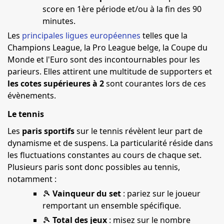
score en 1ère période et/ou à la fin des 90
minutes.
Les
principales ligues européennes
telles que la
Champions League, la Pro League belge, la Coupe du
Monde et l'Euro sont des incontournables pour les
parieurs. Elles attirent une multitude de supporters et
les cotes supérieures à 2
sont courantes lors de ces
évènements.
Le tennis
Les
paris sportifs
sur le tennis révèlent leur part de
dynamisme et de suspens. La particularité réside dans
les fluctuations constantes au cours de chaque set.
Plusieurs paris sont donc possibles au tennis,
notamment :
🎾
Vainqueur du set
: pariez sur le joueur
remportant un ensemble spécifique.
🎾
Total des jeux
: misez sur le nombre