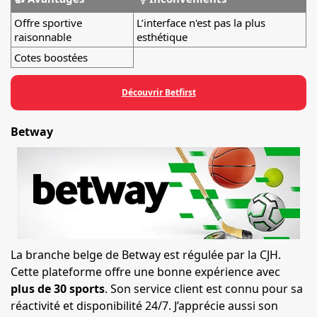
Offre sportive
L’interface n'est pas la plus
raisonnable
esthétique
Cotes boostées
Découvrir Betfirst
Betway
La branche belge de Betway est régulée par la CJH.
Cette plateforme offre une bonne expérience avec
plus de 30 sports
. Son service client est connu pour sa
réactivité et disponibilité 24/7. J’apprécie aussi son