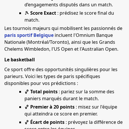
d’engagements disputés dans un match.
🎾
Score Exact
: prédisez le score final du
match.
Les tournois majeurs qui mobilisent les passionnés de
paris sportif Belgique
incluent l'Omnium Banque
Nationale (Montréal/Toronto), ainsi que les Grands
Chelems Wimbledon, l'US Open et l'Australian Open.
Le basketball
Ce sport offre des opportunités singulières pour les
parieurs. Voici les types de paris spécifiques
disponibles pour vos prédictions :
🏀
Total points
: pariez sur la somme des
paniers marqués durant le match.
🏀
Premier à 20 points
: misez sur l'équipe
qui atteindra ce score en premier.
🏀
Écart de points
: prévoyez la différence de