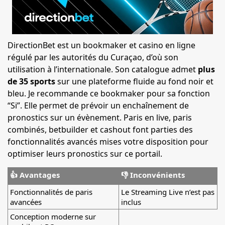
DirectionBet est un bookmaker et casino en ligne
régulé par les autorités du Curaçao, d’où son
utilisation à l’internationale. Son catalogue admet
plus
de 35 sports
sur une plateforme fluide au fond noir et
bleu. Je recommande ce bookmaker pour sa fonction
“Si”. Elle permet de prévoir un enchaînement de
pronostics sur un évènement. Paris en live, paris
combinés, betbuilder et cashout font parties des
fonctionnalités avancés mises votre disposition pour
optimiser leurs pronostics sur ce portail.
👍 Avantages
👎 Inconvénients
Fonctionnalités de paris
Le Streaming Live n’est pas
avancées
inclus
Conception moderne sur