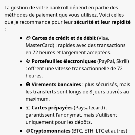
La gestion de votre bankroll dépend en partie des
méthodes de paiement que vous utilisez. Voici celles
que je recommande pour leur
sécurité et leur rapidité
:
💳
Cartes de crédit et de débit
(Visa,
MasterCard) : rapides avec des transactions
en 72 heures et largement acceptées.
🔄
Portefeuilles électroniques
(PayPal, Skrill)
: offrent une vitesse transactionnelle de 72
heures.
🏦
Virements bancaires
: plus sécurisés, mais
les transferts sont longs de 8 jours ouvrés au
maximum.
💶
Cartes prépayées
(Paysafecard) :
garantissent l'anonymat, mais s’utilisent
uniquement pour les dépôts.
🪙
Cryptomonnaies
(BTC, ETH, LTC et autres) :