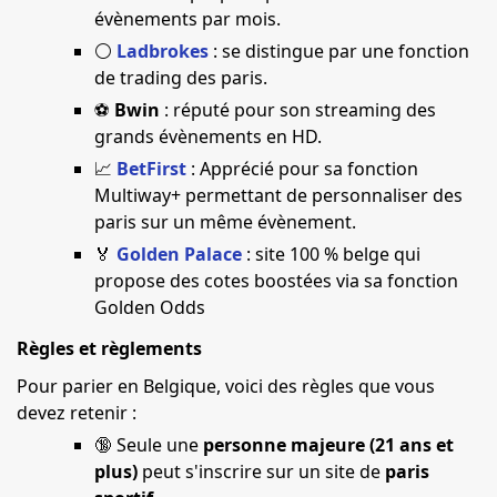
évènements par mois.
⚪
Ladbrokes
: se distingue par une fonction
de trading des paris.
⚽
Bwin
: réputé pour son streaming des
grands évènements en HD.
📈
BetFirst
: Apprécié pour sa fonction
Multiway+ permettant de personnaliser des
paris sur un même évènement.
🏅
Golden Palace
: site 100 % belge qui
propose des cotes boostées via sa fonction
Golden Odds
Règles et règlements
Pour parier en Belgique, voici des règles que vous
devez retenir :
🔞 Seule une
personne majeure (21 ans et
plus)
peut s'inscrire sur un site de
paris