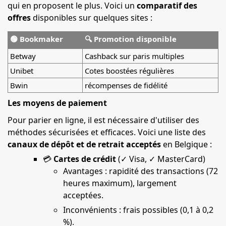
qui en proposent le plus. Voici un
comparatif des
offres
disponibles sur quelques sites :
🟢 Bookmaker
🔍 Promotion disponible
Betway
Cashback sur paris multiples
Unibet
Cotes boostées régulières
Bwin
récompenses de fidélité
Les moyens de paiement
Pour parier en ligne, il est nécessaire d'utiliser des
méthodes sécurisées et efficaces. Voici une liste des
canaux de dépôt et de retrait acceptés
en Belgique :
💳
Cartes de crédit
(✓ Visa, ✓ MasterCard)
Avantages : rapidité des transactions (72
heures maximum), largement
acceptées.
Inconvénients : frais possibles (0,1 à 0,2
%).