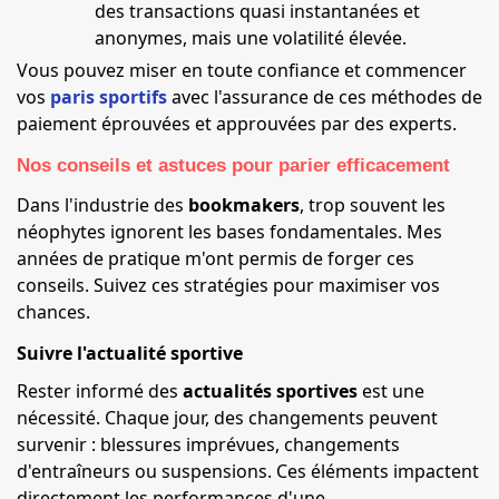
des transactions quasi instantanées et
anonymes, mais une volatilité élevée.
Vous pouvez miser en toute confiance et commencer
vos
paris sportifs
avec l'assurance de ces méthodes de
paiement éprouvées et approuvées par des experts.
Nos conseils et astuces pour parier efficacement
Dans l'industrie des
bookmakers
, trop souvent les
néophytes ignorent les bases fondamentales. Mes
années de pratique m'ont permis de forger ces
conseils. Suivez ces stratégies pour maximiser vos
chances.
Suivre l'actualité sportive
Rester informé des
actualités sportives
est une
nécessité. Chaque jour, des changements peuvent
survenir : blessures imprévues, changements
d'entraîneurs ou suspensions. Ces éléments impactent
directement les performances d'une