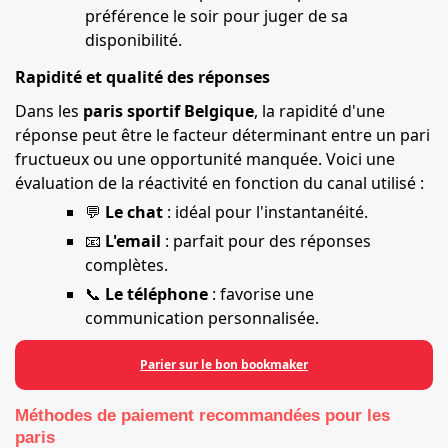
préférence le soir pour juger de sa
disponibilité.
Rapidité et qualité des réponses
Dans les
paris sportif Belgique
, la rapidité d'une
réponse peut être le facteur déterminant entre un pari
fructueux ou une opportunité manquée. Voici une
évaluation de la réactivité en fonction du canal utilisé :
💬
Le chat
: idéal pour l'instantanéité.
📧
L'email
: parfait pour des réponses
complètes.
📞
Le téléphone
: favorise une
communication personnalisée.
Parier sur le bon bookmaker
Méthodes de paiement recommandées pour les
paris