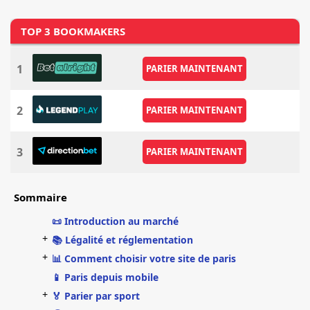
TOP 3 BOOKMAKERS
1
PARIER MAINTENANT
2
PARIER MAINTENANT
3
PARIER MAINTENANT
Sommaire
📜 Introduction au marché
+
📚 Légalité et réglementation
+
📊 Comment choisir votre site de paris
📱 Paris depuis mobile
+
🏅 Parier par sport