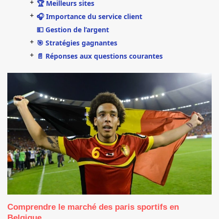
+
🏆 Meilleurs sites
+
🎧 Importance du service client
💵 Gestion de l’argent
+
🎯 Stratégies gagnantes
+
📄 Réponses aux questions courantes
Comprendre le marché des paris sportifs en
Belgique