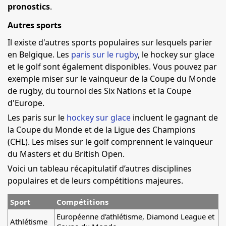
pronostics
.
Autres sports
Il existe d'autres sports populaires sur lesquels parier
en Belgique. Les
paris sur le rugby
, le hockey sur glace
et le golf sont également disponibles. Vous pouvez par
exemple miser sur le vainqueur de la Coupe du Monde
de rugby, du tournoi des Six Nations et la Coupe
d'Europe.
Les paris sur le
hockey sur glace
incluent le gagnant de
la Coupe du Monde et de la Ligue des Champions
(CHL). Les mises sur le golf comprennent le vainqueur
du Masters et du British Open.
Voici un tableau récapitulatif d’autres disciplines
populaires et de leurs compétitions majeures.
Sport
Compétitions
Européenne d'athlétisme, Diamond League et
Athlétisme