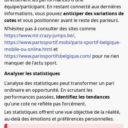
équipe/participant. En restant connecté aux dernières
informations, vous pouvez
anticiper des variations de
cotes
et vous positionner avant le reste des parieurs.
N’hésitez pas à consulter des sites comme
https://www.mt-crazy-jumps.be/
,
https://www.parissportif.mobi/paris-sportif-belgique-
mobile-ou-online.html
et
https://www.parissportifsbelgique.com/
pour ne rien
manquer de l'actu sport.
Analyser les statistiques
L'analyse des statistiques peut transformer un pari
ordinaire en opportunité. En scrutant les
performances passées,
identifiez les tendances
qu'une cote ne reflète pas forcément.
Les statistiques offrent une vue objective de la réalité,
au-delà des émotions et préférences personnelles.